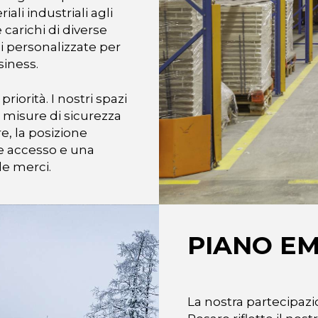
li industriali agli
 carichi di diverse
i personalizzate per
siness.
riorità. I nostri spazi
e misure di sicurezza
re, la posizione
le accesso e una
lle merci.
PIANO E
La nostra partecipaz