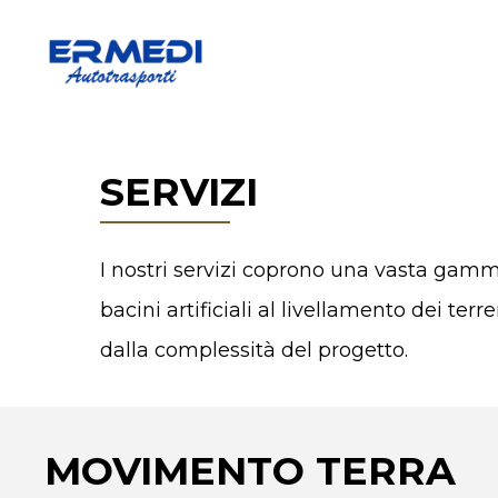
Skip
to
main
content
SERVIZI
I nostri servizi coprono una vasta gamma
bacini artificiali al livellamento dei te
dalla complessità del progetto.
MOVIMENTO TERRA