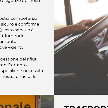
le esigenze dei nostri
la nostra competenza
o sicuro e conforme
 Questo servizio è
uti, fornendo
ltimento
ive vigenti.
estione dei rifiuti
nte. Pertanto,
e specifiche necessità
a nostra principale