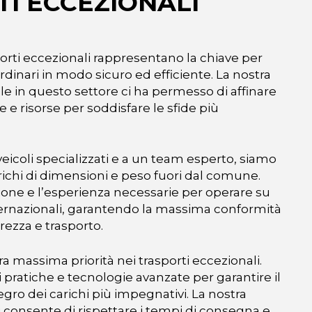
I ECCEZIONALI
asporti eccezionali rappresentano la chiave per
rdinari in modo sicuro ed efficiente. La nostra
e in questo settore ci ha permesso di affinare
e risorse per soddisfare le sfide più
 veicoli specializzati e a un team esperto, siamo
arichi di dimensioni e peso fuori dal comune.
ione e l’esperienza necessarie per operare su
nternazionali, garantendo la massima conformità
rezza e trasporto.
ra massima priorità nei trasporti eccezionali.
i pratiche e tecnologie avanzate per garantire il
egro dei carichi più impegnativi. La nostra
ci consente di rispettare i tempi di consegna e