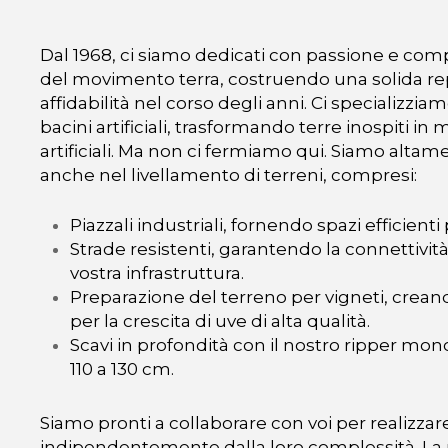
Dal 1968, ci siamo dedicati con passione e com
del movimento terra, costruendo una solida re
affidabilità nel corso degli anni.
Ci specializziam
bacini artificiali, trasformando terre inospiti in 
artificiali. Ma non ci fermiamo qui. Siamo alt
anche nel livellamento di terreni, compresi:
Piazzali industriali, fornendo spazi efficienti p
Strade resistenti, garantendo la connettività
vostra infrastruttura.
Preparazione del terreno per vigneti, creand
per la crescita di uve di alta qualità.
Scavi in profondità con il nostro ripper mon
110 a 130 cm.
Siamo pronti a collaborare con voi per realizzare 
indipendentemente dalla loro complessità. La 