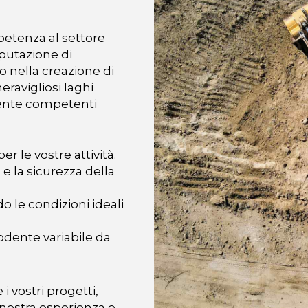
petenza al settore
putazione di
o nella creazione di
meravigliosi laghi
amente competenti
er le vostre attività.
 e la sicurezza della
o le condizioni ideali
odente variabile da
i vostri progetti,
nostra esperienza e